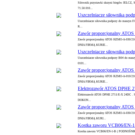
Siłownik przystawki skrzyni biegów JELC
71.50.010...
Uszczelniacze siłownika 
Uszczelniacze siłownika podpory do maszy
R...
Zawór proporcjonalny ATO
Zawór proporcjonalny ATOS HZMO-A-0
DNIA FIRMĄ KURIE...
Uszczelniacze siłownika pod
Uszczelniacze siłownika podpory B04 do mas
0101...
Zawór proporcjonalny ATOS
Zawór proporcjonalny ATOS RZMO-A-0
DNIA FIRMĄ KURIE...
Elektrozawór ATOS DPHE 2
Elektrozawór ATOS DPHE 2711/E-X 24DC . 
DOKON...
Zawór proporcjonalny ATOS
Zawór proporcjonalny ATOS RZMO-A-0
DNIA FIRMĄ KURI...
Kostka zaworu VCB06/EN
Kostka zaworu VCB06/EN-1-B ( PODNOŚNI