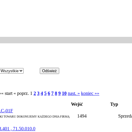
«« start
« poprz.
1
2
3
4
5
6
7
8
9
10
nast. »
koniec »»
Wejść
Typ
-AC-01F
1494
Sprzed
WYSYŁKI TOWARU DOKONUJEMY KAŻDEGO DNIA FIRMĄ
.401 , 71.50.010.0