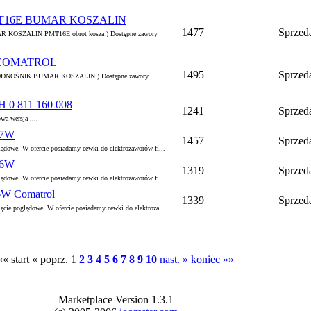
PMT16E BUMAR KOSZALIN
1477
Sprzed
KOSZALIN PMT16E obrót kosza ) Dostępne zawory
6 COMATROL
1495
Sprzed
PODNOŚNIK BUMAR KOSZALIN ) Dostępne zawory
H 0 811 160 008
1241
Sprzed
a wersja ....
27W
1457
Sprzed
owe. W ofercie posiadamy cewki do elektrozaworów fi...
26W
1319
Sprzed
owe. W ofercie posiadamy cewki do elektrozaworów fi...
6W Comatrol
1339
Sprzed
ie poglądowe. W ofercie posiadamy cewki do elektroza...
«« start
« poprz.
1
2
3
4
5
6
7
8
9
10
nast. »
koniec »»
Marketplace Version 1.3.1