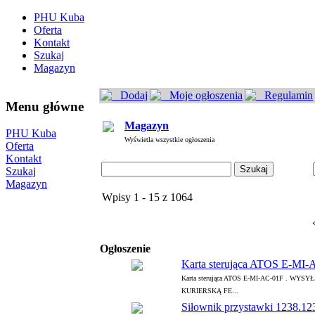
PHU Kuba
Oferta
Kontakt
Szukaj
Magazyn
Dodaj
Moje ogłoszenia
Regulamin
Menu główne
Magazyn
PHU Kuba
Wyświetla wszystkie ogłoszenia
Oferta
Kontakt
Szukaj
Magazyn
Wpisy 1 - 15 z 1064
Ogłoszenie
Karta sterująca ATOS E-MI
Karta sterująca ATOS E-MI-AC-01F . 
KURIERSKĄ FE...
Siłownik przystawki 1238.123