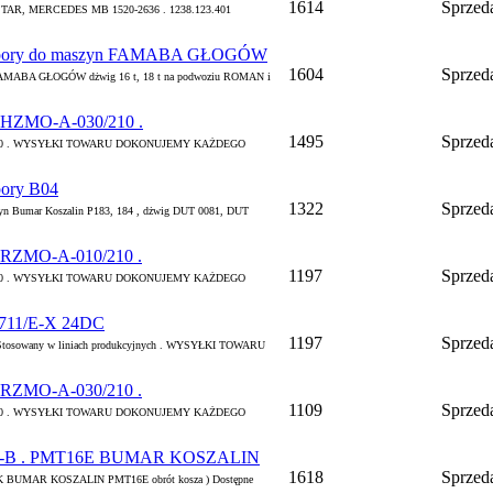
1614
Sprzed
Z, STAR, MERCEDES MB 1520-2636 . 1238.123.401
podpory do maszyn FAMABA GŁOGÓW
1604
Sprzed
n FAMABA GŁOGÓW dżwig 16 t, 18 t na podwoziu ROMAN i
S HZMO-A-030/210 .
1495
Sprzed
30/210 . WYSYŁKI TOWARU DOKONUJEMY KAŻDEGO
pory B04
1322
Sprzed
zyn Bumar Koszalin P183, 184 , dżwig DUT 0081, DUT
 RZMO-A-010/210 .
1197
Sprzed
10/210 . WYSYŁKI TOWARU DOKONUJEMY KAŻDEGO
711/E-X 24DC
1197
Sprzed
Stosowany w liniach produkcyjnych . WYSYŁKI TOWARU
 RZMO-A-030/210 .
1109
Sprzed
30/210 . WYSYŁKI TOWARU DOKONUJEMY KAŻDEGO
-1-B . PMT16E BUMAR KOSZALIN
1618
Sprzed
K BUMAR KOSZALIN PMT16E obrót kosza ) Dostępne