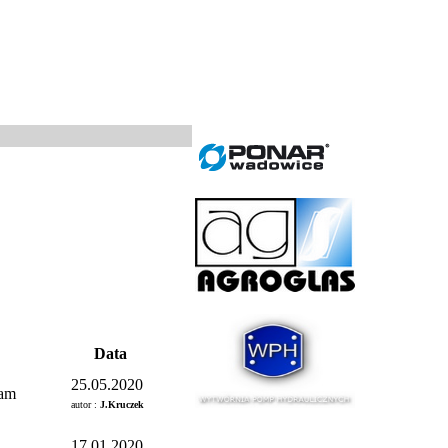
Data
25.05.2020
am
autor :
J.Kruczek
17.01.2020