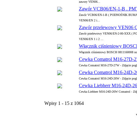
zawory VEN06...
Zawór VCB06/EN-1-B . 
Zawór VCB06/EN-1-B ( PODNOŚNIK BUMAR 
VEN06/EN 2 i...
Zawór przelewowy VEN0
Zawór przelewowy VEN06/EN-2-00-XXX ( 
VEN06/EN 1 i 2 ...
Włącznik ciśnieniowy BOSC
Włącznik ciśnieniowy BOSCH 0811160008 now
Cewka Comatrol M16-27D-
Cewka Comatrol M16-27D-27W - Zdjęcie pogląd
Cewka Comatrol M16-24D-
Cewka Comatrol M16-24D-26W - Zdjęcie pogląd
Cewka Liebherr M16-24D-2
Cewka Liebherr M16-24D-26W Comatrol - Zdjęc
Wpisy 1 - 15 z 1064