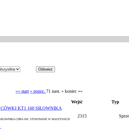
«« start
« poprz.
71
nast. »
koniec »»
Wejść
Typ
CÓWKI KT1 160 SIŁOWNIKA
2315
Sprz
 SIŁOWNIKA CHB3-160. STOSOWANE W MASZYNACH