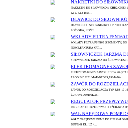
NAKRĘTKI DO SIŁOWNIK
NAKRĘTKI DO SIŁOWNIKÓW CHB2,CHB3-1
KT1, KT2-160)....
DŁAWICE DO SIŁOWNIKÓ
DŁAWICE DO SIŁOWNIKÓW CHB 100 ORAZ
ŁOŻYSKA, KOŃC...
WKŁADY FILTRA FSN160 
WKŁADY FILTRA FSN160 (SEGMENTY) DO
NOWE,FAKTURA VAT....
SIŁOWNICZEK JARZMA D
SIŁOWNICZEK JARZMA DO ŻURAWIA DS01
ELEKTROMAGNES ZAWOR
ELEKTROMAGNES ZAWORU DBW 20 (STAR
PRODUKCJI BUMAR-BEDES,FAMABA...
ZAWÓR DO ROZDZIELACZA 
ZAWÓR DO ROZDZIELACZA TYP RBS-10-16
ŻURAWI DS0101K,D...
REGULATOR PRZEPŁYWU 
REGULATOR PRZEPŁYWU DO ŻURAWIA DS0
WAŁ NAPĘDOWY POMP DS0
WAŁY NAPĘDOWE POMP DO ŻURAWI DS0101K
DUT0101 DŁ. LZ 4...