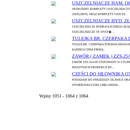
USZCZELNIACZE HAM. OH2
OFERUJEMY KOMPLETY USZCZELNIACZ
250/D,500/D, ORAZ KOMPLETY USZCZE...
USZCZELNIACZE HYD. ZŁĄ
USZCZELNIACZE HYDRAULICZNEGO ZŁĄCZ
USZCZELNIACZE TE WYST�...
TULEJKA BR. CZERPAKA D
TULEJA BR. CZERPAKA ŻURAWIA DS0101
KAŻDEGO DNIA FIRMĄ...
ZAWÓR ( ZAMEK ) ZZS-25
ZAWÓR ZZS-25A-00 STOSOWANY W CYLIN
MASZYNACH PRODUKCJI BU...
CZĘŚCI DO SIŁOWNIKA O
POSIADAM DO SPRZEDAŻY DLAWICE ORA
OTWIERANIA ŁYŻKI CHB2-100X30...
Wpisy 1051 - 1064 z 1064