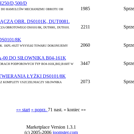
50/D,500/D
1985
Sprz
Y DO HAMULCÓW MECHANIZMU OBROTU OH
CZA OBR. DS0101K, DUT0081.
2211
Sprz
A OBROTOWEGO DS0101/8K, DUT0081, DUT0101.
S0101/8K
2060
Sprz
/8K. 1KPL-4SZT WYSYŁKI TOWARU DOKONUJEMY
A-00 DO SIŁOWNIKA B04-161K
3447
Sprz
DRACH PODPOROWYCH TYP BO4-161K,B02,B160T W
TWIERANIA ŁYŻKI DS0101/8K
2073
Sprz
Z KOMPLETY USZCZELNIACZY SIŁOWNIKA
«« start
« poprz.
71
nast. »
koniec »»
Marketplace Version 1.3.1
(c) 2005-2006
joomster.com