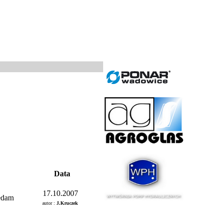
Data
17.10.2007
edam
autor :
J.Kruczek