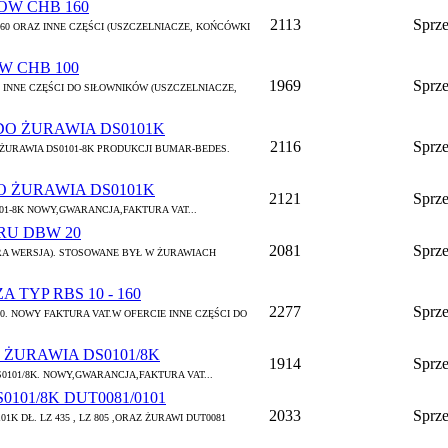
ÓW CHB 160
2113
Sprz
60 ORAZ INNE CZĘŚCI (USZCZELNIACZE, KOŃCÓWKI
W CHB 100
1969
Sprz
 INNE CZĘŚCI DO SIŁOWNIKÓW (USZCZELNIACZE,
DO ŻURAWIA DS0101K
2116
Sprz
 ŻURAWIA DS0101-8K PRODUKCJI BUMAR-BEDES.
O ŻURAWIA DS0101K
2121
Sprz
01-8K NOWY,GWARANCJA,FAKTURA VAT...
U DBW 20
2081
Sprz
A WERSJA). STOSOWANE BYŁ W ŻURAWIACH
TYP RBS 10 - 160
2277
Sprz
0. NOWY FAKTURA VAT.W OFERCIE INNE CZĘŚCI DO
ŻURAWIA DS0101/8K
1914
Sprz
101/8K. NOWY,GWARANCJA,FAKTURA VAT...
101/8K DUT0081/0101
2033
Sprz
 DŁ. LZ 435 , LZ 805 ,ORAZ ŻURAWI DUT0081