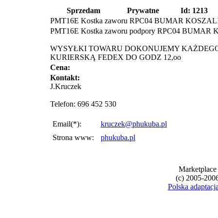
Sprzedam
Prywatne
Id:
1213
PMT16E Kostka zaworu RPC04 BUMAR KOSZAL
PMT16E Kostka zaworu podpory RPC04 BUMAR 
WYSYŁKI TOWARU DOKONUJEMY KAŻDEGO
KURIERSKĄ FEDEX DO GODZ 12,oo
Cena:
Kontakt:
J.Kruczek
Telefon: 696 452 530
Email(*):
kruczek@phukuba.pl
Strona www:
phukuba.pl
Marketplace 
(c) 2005-200
Polska adaptac