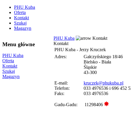
PHU Kuba
Oferta
Kontakt
Szukaj
Magazyn
PHU Kuba
Kontakt
Kontakt
Menu główne
PHU Kuba - Jerzy Kruczek
PHU Kuba
Adres:
Gałczyńskiego 18/46
Oferta
Bielsko - Biała
Kontakt
Śląskie
Szukaj
43-300
Magazyn
E-mail:
kruczek@phukuba.pl
Telefon:
033 4976536 i 696 452 5
Faks:
033 4976536
Gadu-Gadu: 11298406